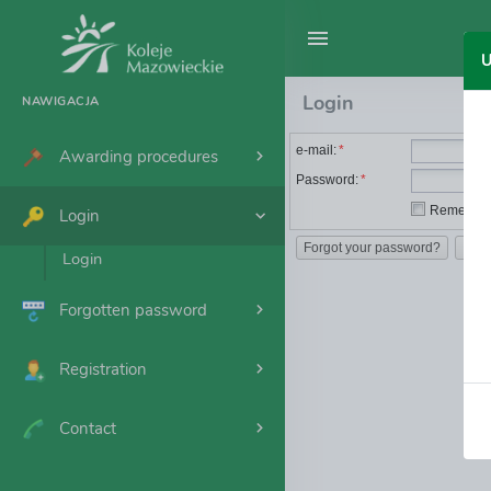
U
Login
NAWIGACJA
e-mail:
*
Awarding procedures
Password:
*
Remember
Login
Forgot your password?
Reg
Login
Forgotten password
Registration
Contact