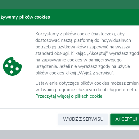
żywamy plików cookies
Korzystamy z plików cookie (ciasteczek), aby
dostosować naszą platformę do indywidualnych
potrzeb jej użytkowników i zapewnić najwyższy
standard obsługi. Klikając „Akceptuj” wyrażasz zgo
na zapisywanie cookies w pamięci swojego
 my e-mail
urządzenia. Jeżeli nie wyrażasz zgody na użycie
ister
Zaloguj się z Google
Zaloguj się z Microsoft
Log in
plików cookies kliknij „Wyjdź z serwisu”.
Ustawienia dotyczące plików cookies możesz zmien
w Twoim programie służącym do obsługi internetu.
Przeczytaj więcej o plikach cookie
WYJDŹ Z SERWISU
AKCEPTUJ