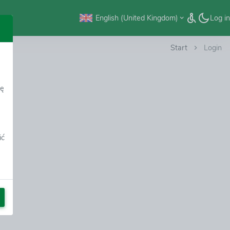
English (United Kingdom)
Log in
Start
Login
dę
ić