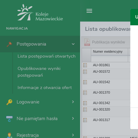
U
Lista opublikowany
NAWIGACJA
Publikacja wyników
Postępowania
Numer ewidencyjny
Nume
Lista postępowań otwartych
108017
AU-001861
MFG1
Opublikowane wyniki
97332
AU-001572
MFG3
postępowań
96187
AU-001542
MFG3
Informacje z otwarcia ofert
90573
AU-001370
MFG3
Logowanie
89271
AU-001342
MFG3
88621
AU-001320
MFG3
Nie pamiętam hasła
88527
AU-001317
MFG3
Rejestracja