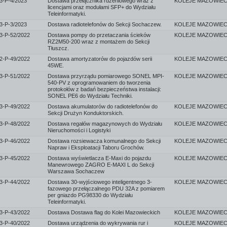
-P-4/2023
Dostawa przełącznika rdzeniowego wraz z
licencjami oraz modułami SFP+ do Wydziału
Teleinformatyki.
-P-3/2023
Dostawa radiotelefonów do Sekcji Sochaczew.
-P-52/2022
Dostawa pompy do przetaczania ścieków
RZ2M50-200 wraz z montażem do Sekcji
Tłuszcz.
-P-49/2022
Dostawa amortyzatorów do pojazdów serii
45WE.
-P-51/2022
Dostawa przyrządu pomiarowego SONEL MPI-
540-PV z oprogramowaniem do tworzenia
protokołów z badań bezpieczeństwa instalacji:
SONEL PE6 do Wydziału Techniki.
-P-49/2022
Dostawa akumulatorów do radiotelefonów do
Sekcji Drużyn Konduktorskich.
-P-48/2022
Dostawa regałów magazynowych do Wydziału
Nieruchomości i Logistyki
-P-46/2022
Dostawa rozsiewacza komunalnego do Sekcji
Napraw i Eksploatacji Taboru Grochów.
-P-45/2022
Dostawa wyświetlacza E-Maxi do pojazdu
Manewrowego ZAGRO E-MAXI L do Sekcji
Warszawa Sochaczew
-P-44/2022
Dostawa 30-wyjściowego inteligentnego 3-
fazowego przełączalnego PDU 32A z pomiarem
per gniazdo PG98330 do Wydziału
Teleinformatyki.
-P-43/2022
Dostawa Dostawa flag do Kolei Mazowieckich
-P-40/2022
Dostawa urządzenia do wykrywania rur i