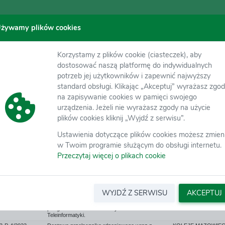
żywamy plików cookies
ch wyników postępowań
Korzystamy z plików cookie (ciasteczek), aby
dostosować naszą platformę do indywidualnych
potrzeb jej użytkowników i zapewnić najwyższy
r postępowania
Nazwa
Organizator
standard obsługi. Klikając „Akceptuj” wyrażasz zgo
na zapisywanie cookies w pamięci swojego
urządzenia. Jeżeli nie wyrażasz zgody na użycie
-P-2/25
Dostawa materiałów biurowych.
plików cookies kliknij „Wyjdź z serwisu”.
-P-6/2024
Dostawa części komputerowych do Wydziału
Teleinformatyki KM
Ustawienia dotyczące plików cookies możesz zmien
-P-36/2023
Dostawa sprzętu komputerowego do Wydziału
Teleinformatyki
w Twoim programie służącym do obsługi internetu.
-P-15/2023
Dostawa czajników elektrycznych do Sekcji
Przeczytaj więcej o plikach cookie
Grochów.
-P-11/2023
Dostawa lamp ulicznych do Sekcji Grochów.
-P-9/2023
Dostawa nawierzchni torowej do Sekcji
Sochaczew.
WYJDŹ Z SERWISU
AKCEPTUJ
-P-7/2023
Dostawa 30-wyjściowego inteligentnego 3-
fazowego przełączalnego PDU 32A z pomiarem
per gniazdo PG98330 do Wydziału
Teleinformatyki.