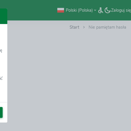
Polski (Polska)
Zaloguj się
Start
Nie pamiętam hasła
dę
ić