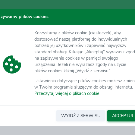
żywamy plików cookies
Korzystamy z plików cookie (ciasteczek), aby
dostosować naszą platformę do indywidualnych
potrzeb jej użytkowników i zapewnić najwyższy
standard obsługi. Klikając „Akceptuj” wyrażasz zgo
na zapisywanie cookies w pamięci swojego
urządzenia. Jeżeli nie wyrażasz zgody na użycie
Wyślij
plików cookies kliknij „Wyjdź z serwisu”.
Ustawienia dotyczące plików cookies możesz zmien
w Twoim programie służącym do obsługi internetu.
Przeczytaj więcej o plikach cookie
WYJDŹ Z SERWISU
AKCEPTUJ